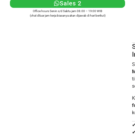
Sales 2
Office hours Senin s/d Sabtu jam 08.00 – 19:00 WIB
(chat diluar jam kerja biasanya akan dijawab di hari berikut)
S
S
M
t
s
K
f
k
✔
✔