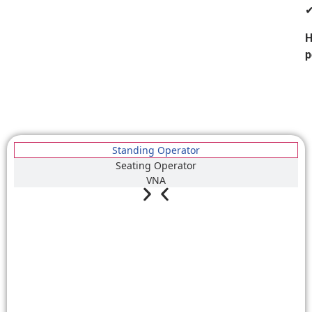
✔
H
p
Standing Operator
Seating Operator
VNA