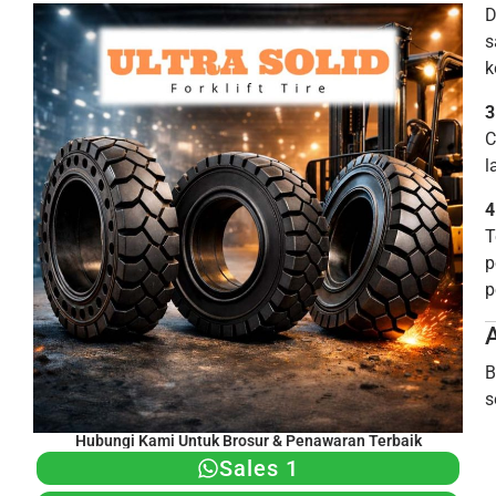
D
s
k
3
C
l
4
T
p
p
B
s
Hubungi Kami Untuk Brosur & Penawaran Terbaik
Sales 1