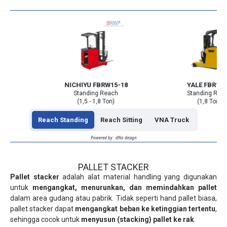
NICHIYU FBRW15-18
YALE FBR18SZ
Standing Reach
Standing Reach
(1,5 - 1,8 Ton)
(1,8 Ton)
Reach Standing
Reach Sitting
VNA Truck
Powered by : dNo design
PALLET STACKER
Pallet stacker
adalah alat material handling yang digunakan
untuk
mengangkat, menurunkan, dan memindahkan pallet
dalam area gudang atau pabrik. Tidak seperti hand pallet biasa,
pallet stacker dapat
mengangkat beban ke ketinggian tertentu
,
sehingga cocok untuk
menyusun (stacking) pallet ke rak
.