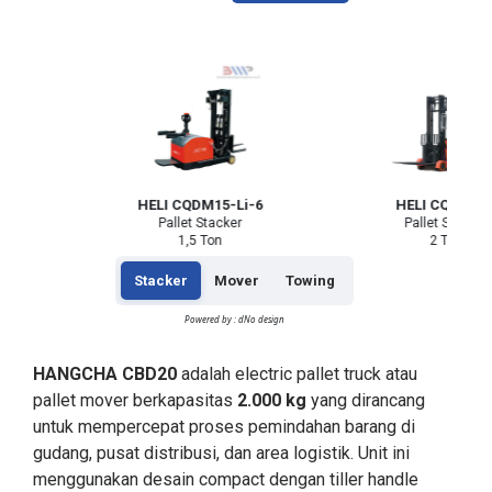
6
HELI CQDM15-Li-6
HELI CQDM20J
Pallet Stacker
Pallet Stacker
1,5 Ton
2 Ton
Stacker
Mover
Towing
Powered by : dNo design
HANGCHA CBD20
adalah electric pallet truck atau
pallet mover berkapasitas
2.000 kg
yang dirancang
untuk mempercepat proses pemindahan barang di
gudang, pusat distribusi, dan area logistik. Unit ini
menggunakan desain compact dengan tiller handle