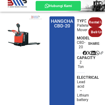
Hubungi Kami
HANGCHA
TYPE
Rental Un
CBD-20
Pallete
Sales
Mover
Beli Unit
1
MODEL
Sales
Sales
CBD-
SHARE:
2
1
20
Sales
2
CAPACITY
2
Ton
ELECTRICAL
Lead
acid
–
Lithium
battery