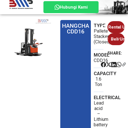
Hubungi Kami
HANGCHA
TYPE
Rental Un
CDD16
Pallete
Sales
Stacker
Beli Unit
(Closed)
1
Sales
Sales
SHARE:
2
1
MODEL
Sales
CDD16
2
CAPACITY
1.6
Ton
ELECTRICAL
Lead
acid
–
Lithium
battery