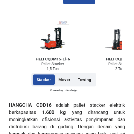
6
HELI CQDM15-Li-6
HELI CQDM20J
Pallet Stacker
Pallet Stacker
1,5 Ton
2 Ton
Stacker
Mover
Towing
Powered by : dNo design
HANGCHA CDD16
adalah pallet stacker elektrik
berkapasitas
1.600 kg
yang dirancang untuk
meningkatkan efisiensi aktivitas penyimpanan dan
distribusi barang di gudang. Dengan desain yang
kompak dan kemampuan manuver yang baik, unit ini