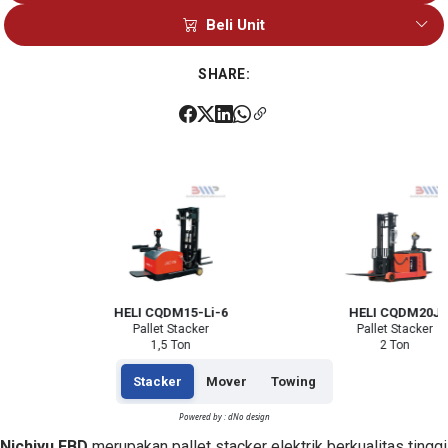
Sales 1
Beli Unit
Sales 2
Sales 1
SHARE:
Sales 2
HELI CQDM15-Li-6
HELI CQDM20J
Pallet Stacker
Pallet Stacker
1,5 Ton
2 Ton
Stacker
Mover
Towing
Powered by : dNo design
Nichiyu FBD
merupakan pallet stacker elektrik berkualitas tinggi