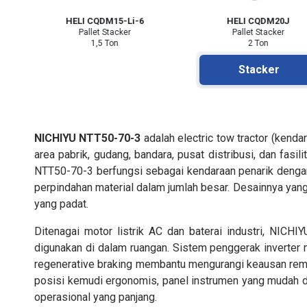
HELI CQDM15-Li-6
HELI CQDM20J
Pallet Stacker
Pallet Stacker
1,5 Ton
2 Ton
Stacker
NICHIYU NTT50-70-3
adalah electric tow tractor (kendar
area pabrik, gudang, bandara, pusat distribusi, dan fas
NTT50-70-3 berfungsi sebagai kendaraan penarik dengan
perpindahan material dalam jumlah besar. Desainnya yan
yang padat.
Ditenagai motor listrik AC dan baterai industri, NIC
digunakan di dalam ruangan. Sistem penggerak inverter
regenerative braking membantu mengurangi keausan rem
posisi kemudi ergonomis, panel instrumen yang mudah dib
operasional yang panjang.