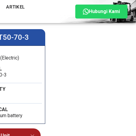
ARTIKEL
Hubungi Kami
T50-70-3
(Electric)
L
0-3
TY
CAL
ium battery
 Unit