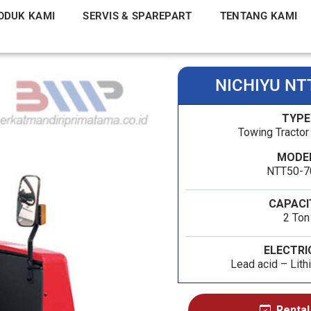
ODUK KAMI
SERVIS & SPAREPART
TENTANG KAMI
NICHIYU NT
TYPE
Towing Tractor 
MODE
NTT50-7
CAPACI
2 Ton
ELECTRI
Lead acid – Lith
Rental