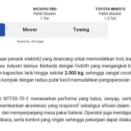
NICHIYU FBD
TOYOTA 8BWS13
Pallet Stacker
Pallet Stacker
1 Ton
1,3 Ton
Mover
Towing
Powered by : dNo design
aan penarik elektrik) yang dirancang untuk memindahkan troli, tra
ilitas industri lainnya. Berbeda dengan forklift yang mengangka
 kapasitas tarik hingga sekitar
2.000 kg
, sehingga sangat coco
g kompak dengan radius putar kecil memudahkan pengoperasian d
HIYU NTT50-70-3 menawarkan performa yang halus, senyap, ser
 memberikan akselerasi yang responsif sekaligus efisien dalam
 dan memperpanjang masa pakai baterai. Operator juga mendapa
aca, serta kontrol yang ringan sehingga pekerjaan dapat dilaku