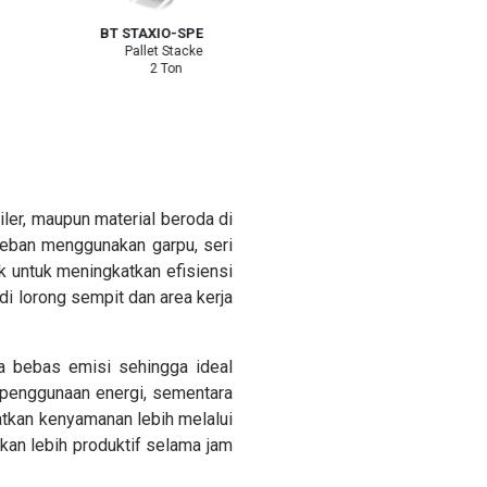
BT STAXIO-SPE-200
HELI CDD16
Pallet Stacker
Pallet Stacker
2 Ton
1,6 Ton
iler, maupun material beroda di
t beban menggunakan garpu, seri
k untuk meningkatkan efisiensi
i lorong sempit dan area kerja
ta bebas emisi sehingga ideal
 penggunaan energi, sementara
tkan kenyamanan lebih melalui
kan lebih produktif selama jam