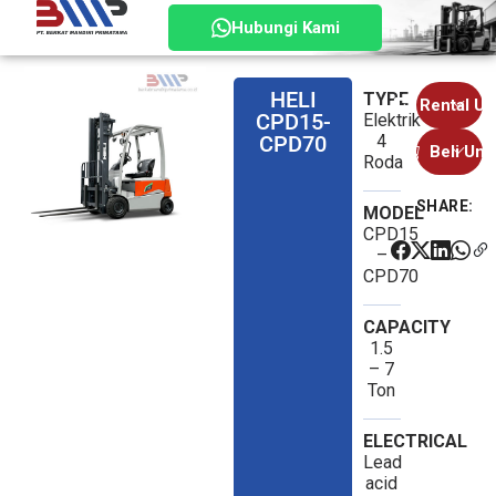
Hubungi Kami
HELI
TYPE
Rental Un
CPD15-
Elektrik
Sales
CPD70
4
Beli Unit
Roda
1
Sales
Sales
SHARE:
2
1
MODEL
Sales
CPD15
–
2
CPD70
CAPACITY
1.5
– 7
Ton
ELECTRICAL
Lead
acid