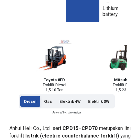
–
Lithium
battery
Toyota 8FD
Mitsubishi
Forklift Diesel
Forklift Diesel
1,5-10 Ton
1,5-23 Ton
Diesel
Gas
Elektrik 4W
Elektrik 3W
Powered by : dNo design
Anhui Heli Co., Ltd. seri
CPD15–CPD70
merupakan lini
forklift
listrik (electric counterbalance forklift)
yang