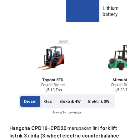
–
Lithium
battery
Toyota 8FD
Mitsubishi
Forklift Diesel
Forklift Diesel
1,5-10 Ton
1,5-23 Ton
Diesel
Gas
Elektrik 4W
Elektrik 3W
Powered by : dNo design
Hangcha CPD16–CPD20
merupakan lini
forklift
listrik 3 roda (3-wheel electric counterbalance