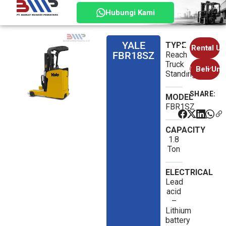
Hubungi Kami
YALE
TYPE
Rental Un
FBR18SZ
Reach
Sales
Truck
Beli Unit
Standing
1
Sales
Sales
SHARE:
2
1
MODEL
Sales
FBR1SZ
2
CAPACITY
1.8
Ton
ELECTRICAL
Lead
acid
–
Lithium
battery