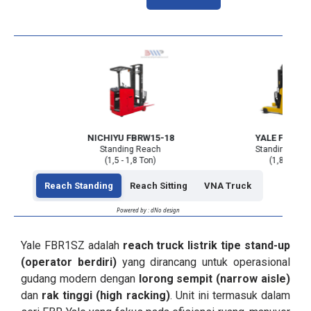
15
NICHIYU FBRW15-18
YALE FBR18S
h
Standing Reach
Standing Reac
(1,5 - 1,8 Ton)
(1,8 Ton)
Reach Standing
Reach Sitting
VNA Truck
Powered by : dNo design
Yale FBR1SZ adalah
reach truck listrik tipe stand-up
(operator berdiri)
yang dirancang untuk operasional
gudang modern dengan
lorong sempit (narrow aisle)
dan
rak tinggi (high racking)
. Unit ini termasuk dalam