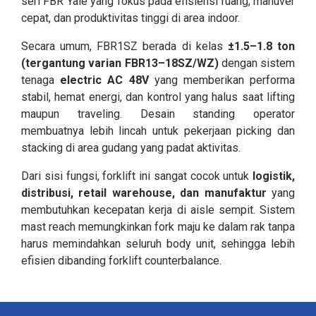
seri FBR Yale yang fokus pada efisiensi ruang, manuver
cepat, dan produktivitas tinggi di area indoor.
Secara umum, FBR1SZ berada di kelas
±1.5–1.8 ton
(tergantung varian FBR13–18SZ/WZ)
dengan sistem
tenaga
electric AC 48V
yang memberikan performa
stabil, hemat energi, dan kontrol yang halus saat lifting
maupun traveling. Desain standing operator
membuatnya lebih lincah untuk pekerjaan picking dan
stacking di area gudang yang padat aktivitas.
Dari sisi fungsi, forklift ini sangat cocok untuk
logistik,
distribusi, retail warehouse, dan manufaktur
yang
membutuhkan kecepatan kerja di aisle sempit. Sistem
mast reach memungkinkan fork maju ke dalam rak tanpa
harus memindahkan seluruh body unit, sehingga lebih
efisien dibanding forklift counterbalance.