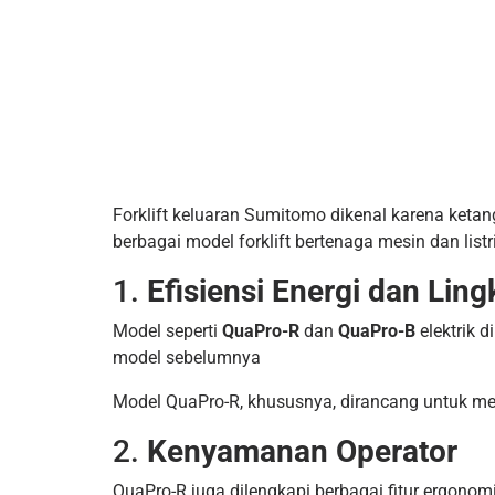
Forklift keluaran Sumitomo dikenal karena ketan
berbagai model forklift bertenaga mesin dan listr
1.
Efisiensi Energi dan Lin
Model seperti
QuaPro-R
dan
QuaPro-B
elektrik 
model sebelumnya
Model QuaPro-R, khususnya, dirancang untuk m
2.
Kenyamanan Operator
QuaPro-R juga dilengkapi berbagai fitur ergonom