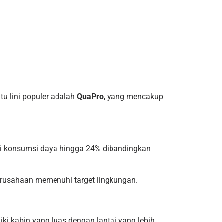
tu lini populer adalah
QuaPro
, yang mencakup
gi konsumsi daya hingga 24% dibandingkan
rusahaan memenuhi target lingkungan.
ki kabin yang luas dengan lantai yang lebih