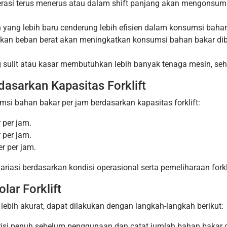
perasi terus menerus atau dalam shift panjang akan mengonsums
in yang lebih baru cenderung lebih efisien dalam konsumsi bah
kan beban berat akan meningkatkan konsumsi bahan bakar d
g sulit atau kasar membutuhkan lebih banyak tenaga mesin, se
dasarkan Kapasitas Forklift
msi bahan bakar per jam berdasarkan kapasitas forklift:
r per jam.
r per jam.
ter per jam.
riasi berdasarkan kondisi operasional serta pemeliharaan forkli
ar Forklift
 lebih akurat, dapat dilakukan dengan langkah-langkah berikut:
erisi penuh sebelum penggunaan dan catat jumlah bahan bakar d