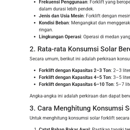
Frekuensi Penggunaan
: Forklift yang bero
dalam durasi lebih pendek.
Jenis dan Usia Mesin
: Forklift dengan mes
Kondisi Beban
: Mengangkat dan menggerak
ringan.
Lingkungan Operasi
: Operasi di medan yan
2. Rata-rata Konsumsi Solar Ber
Secara umum, berikut ini adalah perkiraan konsu
Forklift dengan Kapasitas 2–3 Ton
: 2–3 lite
Forklift dengan Kapasitas 4–5 Ton
: 3–5 lite
Forklift dengan Kapasitas 6–10 Ton
: 5–7 li
Angka-angka ini adalah perkiraan dan dapat berva
3. Cara Menghitung Konsumsi Sol
Untuk menghitung konsumsi solar forklift secara
Catat Bahan Bakar Awal
: Pastikan tangki t