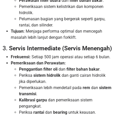
Perawatan filter udara
dan
filter bahan bakar
.
Pemeriksaan sistem kelistrikan dan komponen
hidrolik.
Pelumasan bagian yang bergerak seperti garpu,
rantai, dan silinder.
Tujuan:
Menjaga performa optimal dan mencegah
masalah lebih lanjut dengan forklift.
3.
Servis Intermediate (Servis Menengah)
Frekuensi:
Setiap 500 jam operasi atau setiap 6 bulan.
Pemeriksaan dan Perawatan:
Penggantian filter oli
dan
filter bahan bakar
.
Periksa
sistem hidrolik
dan ganti cairan hidrolik
jika diperlukan.
Pemeriksaan lebih mendetail pada
rem
dan
sistem
transmisi
.
Kalibrasi garpu
dan pemeriksaan sistem
pengangkat.
Periksa
rantai
dan
bearing
untuk keausan.