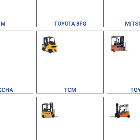
CM
TOYOTA 8FG
MITS
GCHA
TCM
TO