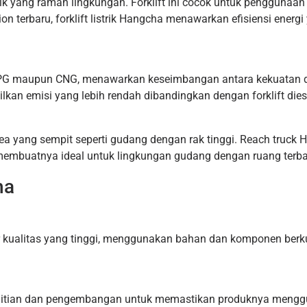
rik yang ramah lingkungan. Forklift ini cocok untuk penggunaa
ion terbaru, forklift listrik Hangcha menawarkan efisiensi energ
LPG maupun CNG, menawarkan keseimbangan antara kekuatan d
lkan emisi yang lebih rendah dibandingkan dengan forklift dies
i area yang sempit seperti gudang dengan rak tinggi. Reach tr
, membuatnya ideal untuk lingkungan gudang dengan ruang terba
ha
ar kualitas yang tinggi, menggunakan bahan dan komponen ber
elitian dan pengembangan untuk memastikan produknya menggun