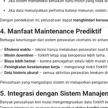
Jika sistem mendeteksi kenaikan suhu motor yang tidak w
Jika data menunjukkan performa baterai menurun, siste
Dengan pendekatan ini, perusahaan dapat
menghindari kerus
4. Manfaat Maintenance Prediktif
Berbagai keuntungan dari sistem perawatan otomatis ini antara 
✅
Efisiensi waktu
– teknisi hanya melakukan perawatan saat b
✅
Minim downtime
– forklift tetap siap beroperasi lebih lama.
✅
Biaya lebih hemat
– karena pencegahan selalu lebih murah 
✅
Peningkatan keselamatan kerja
– mengurangi risiko forklift
✅
Data historis akurat
– semua aktivitas perawatan terekam digi
Perusahaan yang mengadopsi sistem ini melaporkan pengura
5. Integrasi dengan Sistem Manaj
Banyak perusahaan kini mulai mengintegrasikan data forklift 
Dengan integrasi ini, manajer dapat melihat
status kondisi semu