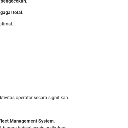
 pengecekan
.
gagal total
.
ptimal.
ivitas operator secara signifikan.
Fleet Management System
.
l, hingga jadwal servis berikutnya.