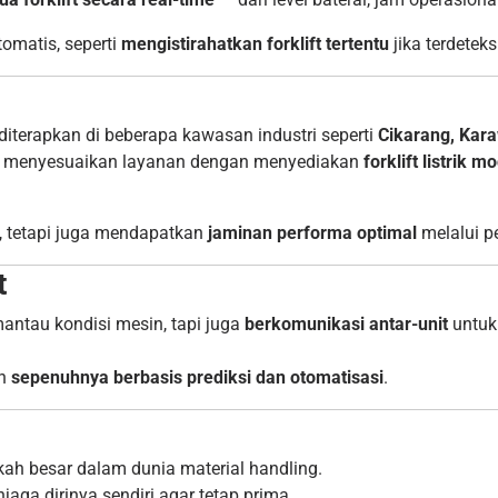
matis, seperti
mengistirahatkan forklift tertentu
jika terdeteks
 diterapkan di beberapa kawasan industri seperti
Cikarang, Kar
 menyesuaikan layanan dengan menyediakan
forklift listrik m
t, tetapi juga mendapatkan
jaminan performa optimal
melalui p
t
antau kondisi mesin, tapi juga
berkomunikasi antar-unit
untuk
an
sepenuhnya berbasis prediksi dan otomatisasi
.
gkah besar dalam dunia material handling.
njaga dirinya sendiri agar tetap prima.