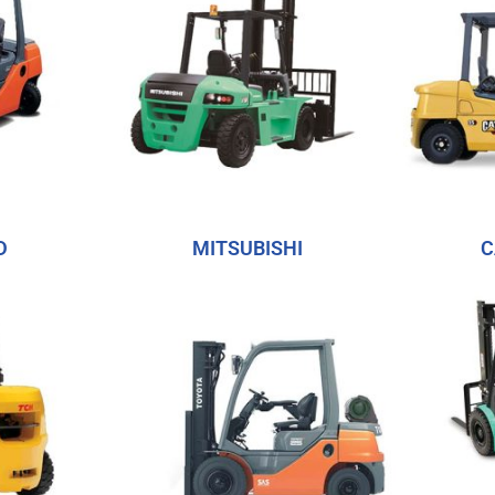
D
MITSUBISHI
C