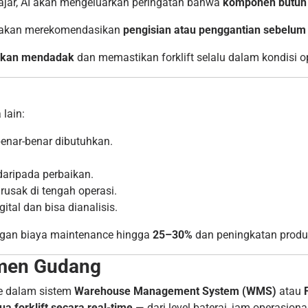
ajar, AI akan mengeluarkan peringatan bahwa
komponen butuh
m akan merekomendasikan
pengisian atau penggantian sebelum 
akan mendadak
dan memastikan forklift selalu dalam kondisi o
lain:
enar-benar dibutuhkan.
daripada perbaikan.
 rusak di tengah operasi.
tal dan bisa dianalisis.
ngan biaya maintenance hingga
25–30%
dan peningkatan produkt
emen Gudang
ke dalam sistem
Warehouse Management System (WMS)
atau
a forklift secara real-time
— dari level baterai, jam operasiona