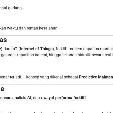
onal gudang.
akan waktu dan rentan kesalahan.
as
e)
dan
IoT (Internet of Things)
, forklift modern dapat memantau 
etaran, kapasitas baterai, hingga tekanan hidrolik secara real-t
enar terjadi — konsep yang dikenal sebagai
Predictive Mainte
ce
sensor
,
analisis AI
, dan
riwayat performa forklift
.