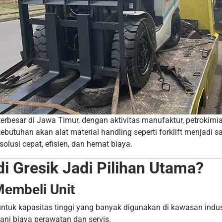
i terbesar di Jawa Timur, dengan aktivitas manufaktur, petroki
butuhan akan alat material handling seperti forklift menjadi s
olusi cepat, efisien, dan hemat biaya.
i Gresik Jadi Pilihan Utama?
Membeli Unit
a untuk kapasitas tinggi yang banyak digunakan di kawasan ind
ni biaya perawatan dan servis.