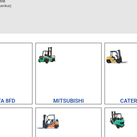
 WIB
berikut)
A 8FD
MITSUBISHI
CATER