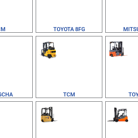
CM
TOYOTA 8FG
MITS
GCHA
TCM
TO