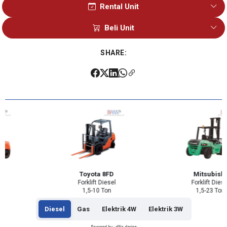
Rental Unit
Sales 1
Beli Unit
Sales 2
Sales 1
SHARE:
Sales 2
N
Toyota 8FD
Mitsubishi
Forklift Diesel
Forklift Diesel
1,5-10 Ton
1,5-23 Ton
Diesel
Gas
Elektrik 4W
Elektrik 3W
Powered by : dNo design